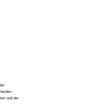
der
 beiden
rtner und
der