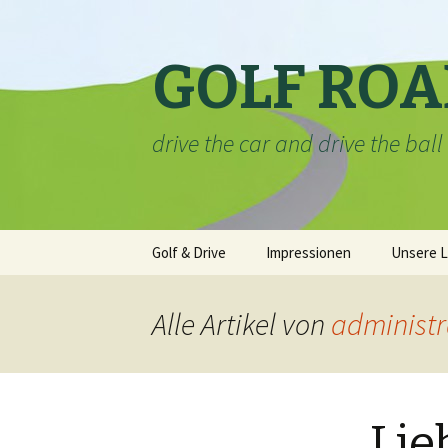
GOLF ROA
drive the car and drive the ball
Zum Inhalt springen
Golf & Drive
Impressionen
Unsere L
Alle Artikel von
administr
Lie