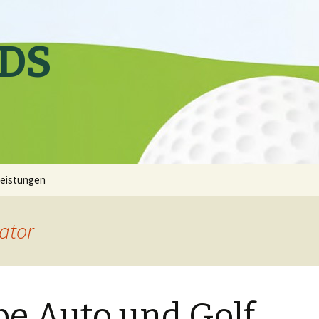
DS
eistungen
ator
be Auto und Golf